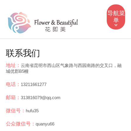
导航菜
单
首页
联系我们
产品中心
地址：
云南省昆明市西山区气象路与西园南路的交叉口，融
我们是谁
城优郡B5幢
风采掠影
电话：
13211661277
常见问答
邮箱：
313816079@qq.com
防伪授权
微信号：
hufu35
联系我们
公众微信号：
quanyu66